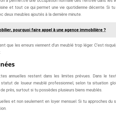
çon à permettre une occupation normale dès l’entrée dans les li
isine et tout ce qui permet une vie quotidienne décente. Si tu
c deux meubles ajoutés à la dernière minute.
bilier, pourquoi faire appel à une agence immobilière ?
ent que les erreurs viennent d’un meublé trop léger. C’est risqué
.
nnées
s annuelles restent dans les limites prévues. Dans le tex
 statut de loueur meublé professionnel, selon ta situation gl
 de près, surtout si tu possèdes plusieurs biens meublés.
uelles et non seulement en loyer mensuel. Si tu approches du seu
ion.