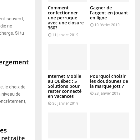
Comment
Gagner de
confectionner
l’argent en jouant
une perruque
en ligne
ent souvent,
avec une closure
10 février 2019
die ne
360?
charge. Si tu
11 janvier 2019
bergement
Internet Mobile
Pourquoi choisir
au Québec : 5
les doudounes de
Solutions pour
la marque Jott ?
, le choix de
rester connecté
28 janvier 2019
n niveau de
en vacances
oncrètement,
30 janvier 2019
les
 retraite