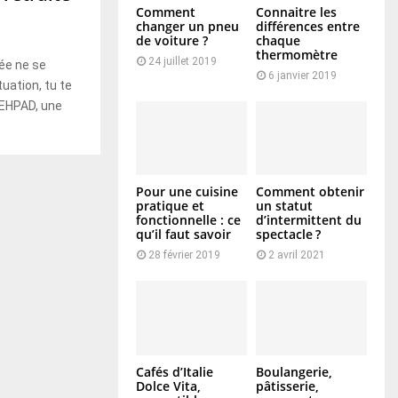
Comment
Connaitre les
changer un pneu
différences entre
de voiture ?
chaque
thermomètre
24 juillet 2019
ée ne se
6 janvier 2019
tuation, tu te
EHPAD, une
Pour une cuisine
Comment obtenir
pratique et
un statut
fonctionnelle : ce
d’intermittent du
qu’il faut savoir
spectacle ?
28 février 2019
2 avril 2021
Cafés d’Italie
Boulangerie,
Dolce Vita,
pâtisserie,