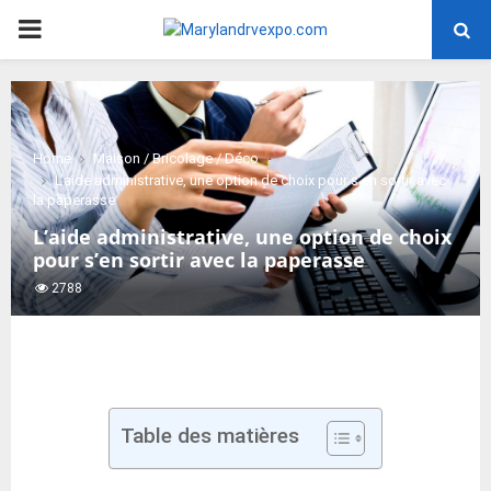
PRIMARY
MENU
Home
Maison / Bricolage / Déco
L’aide administrative, une option de choix pour s’en sortir avec
la paperasse
L’aide administrative, une option de choix
pour s’en sortir avec la paperasse
2788
Table des matières