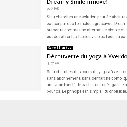
Dreamy Smile innove!
2495
Si tu cherches une solution pour éclaircir t
passer par des formules agressives, Dream
présente comme une alternative simple et ra
est de retirer les taches visibles liées au café
Santé & Bien-être
Découverte du yoga à Yverd
3169
Si tu cherches des cours de yoga à Yverdon
sans abonnement, sans démarche compliqu
une vraie liberté de participation, Yogafree 
pour ça. Le principe est simple : tu choisis le..