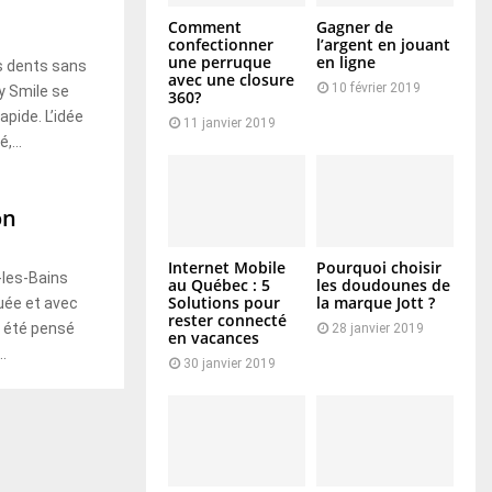
Comment
Gagner de
confectionner
l’argent en jouant
une perruque
en ligne
es dents sans
avec une closure
10 février 2019
y Smile se
360?
pide. L’idée
11 janvier 2019
,...
on
Internet Mobile
Pourquoi choisir
-les-Bains
au Québec : 5
les doudounes de
Solutions pour
la marque Jott ?
ée et avec
rester connecté
a été pensé
28 janvier 2019
en vacances
.
30 janvier 2019