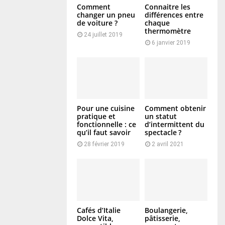
Comment
Connaitre les
changer un pneu
différences entre
de voiture ?
chaque
thermomètre
24 juillet 2019
6 janvier 2019
Pour une cuisine
Comment obtenir
pratique et
un statut
fonctionnelle : ce
d’intermittent du
qu’il faut savoir
spectacle ?
28 février 2019
2 avril 2021
Cafés d’Italie
Boulangerie,
Dolce Vita,
pâtisserie,